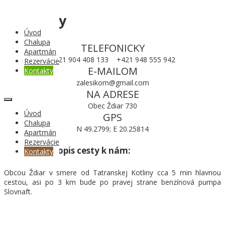
Kontakty
Úvod
Chalupa
TELEFONICKY
Apartmán
+421 904 408 133 +421 948 555 942
Rezervácie
E-MAILOM
Kontakty
zalesikom@gmail.com
NA ADRESE
Obec Ždiar 730
Úvod
GPS
Chalupa
N 49.2799; E 20.25814
Apartmán
Rezervácie
V krátkosti popis cesty k nám:
Kontakty
Obcou Ždiar v smere od Tatranskej Kotliny cca 5 min hlavnou
cestou, asi po 3 km bude po pravej strane benzínová pumpa
Slovnaft.