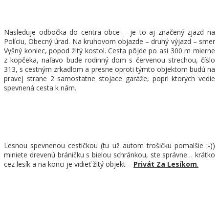
Nasleduje odbočka do centra obce – je to aj značený zjazd na
Políciu, Obecný úrad. Na kruhovom objazde – druhý výjazd – smer
Vyšný koniec, popod žltý kostol. Cesta pôjde po asi 300 m mierne
z kopčeka, naľavo bude rodinný dom s červenou strechou, číslo
313, s cestným zrkadlom a presne oproti týmto objektom budú na
pravej strane 2 samostatne stojace garáže, popri ktorých vedie
spevnená cesta k nám.
Lesnou spevnenou cestičkou (tu už autom trošičku pomalšie :-))
miniete drevenú bráničku s bielou schránkou, ste správne… krátko
cez lesík a na konci je vidieť žltý objekt –
Privát Za Lesíkom
.